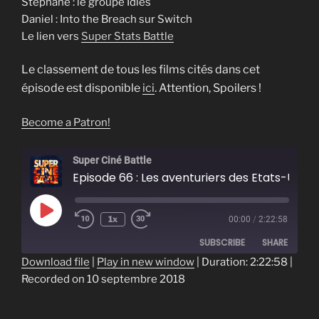
Stéphane : le groupe Idles
Daniel : Into the Breach sur Switch
Le lien vers
Super Stats Battle
Le classement de tous les films cités dans cet
épisode est disponible
ici
. Attention, Spoilers !
Become a Patron!
Super Ciné Battle
Episode 66 : Les aventuriers des Etats-Unis perdus
Play
1x
00:00
/
2:22:58
Episode
SUBSCRIBE
SHARE
Download file
|
Play in new window
|
Duration: 2:22:58
|
Recorded on 10 septembre 2018
SHARE
RSS FEED
LINK