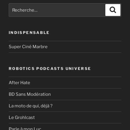
Recherche
Recher
pour
:
INDISPENSABLE
Super Ciné Marbre
ROBOTICS PODCASTS UNIVERSE
After Hate
BD Sans Modération
La moto de qui, déjà ?
Le Grohlcast
Parle à mon Luc