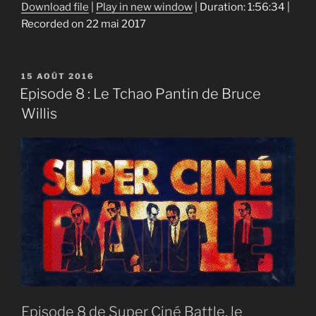
Download file
|
Play in new window
|
Duration: 1:56:34
|
Recorded on 22 mai 2017
SHARE
RSS FEED
LINK
PUBLIÉ
15 AOÛT 2016
EMBED
LE
Episode 8 : Le Tchao Pantin de Bruce
Willis
Episode 8 de Super Ciné Battle, le