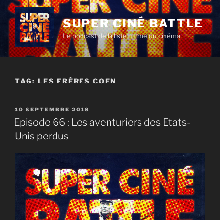
Aller
au
SUPER CINÉ BATTLE
contenu
Le podcast de la liste ultime du cinéma
principal
TAG:
LES FRÈRES COEN
PUBLIÉ
10 SEPTEMBRE 2018
LE
Episode 66 : Les aventuriers des Etats-
Unis perdus