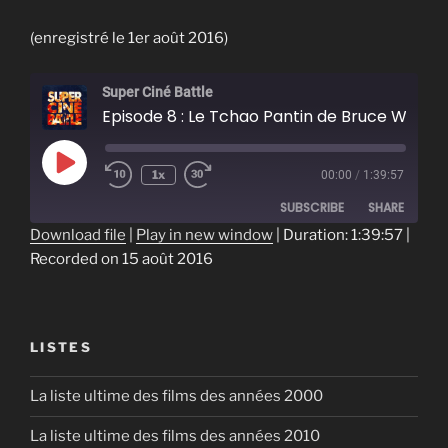
(enregistré le 1er août 2016)
Super Ciné Battle
Episode 8 : Le Tchao Pantin de Bruce Willis
Play
1x
00:00
/
1:39:57
Episode
SUBSCRIBE
SHARE
Download file
|
Play in new window
|
Duration: 1:39:57
|
Recorded on 15 août 2016
SHARE
RSS FEED
LINK
EMBED
LISTES
La liste ultime des films des années 2000
La liste ultime des films des années 2010