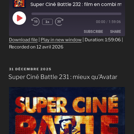
Super Ciné Battle 232 : film en com
Play
1x
00:00
/
1:59:06
Episode
SUBSCRIBE
SHARE
Download file
|
Play in new window
|
Duration: 1:59:06
|
Recorded on 12 avril 2026
SHARE
RSS FEED
LINK
PUBLIÉ
31 DÉCEMBRE 2025
EMBED
LE
Super Ciné Battle 231 : mieux qu’Avatar