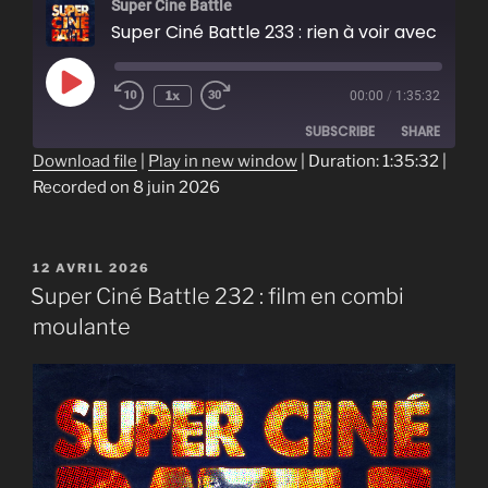
Super Cine Battle
Super Ciné Battle 233 : rien à voir avec nos 10 ans
Play
1x
00:00
/
1:35:32
Episode
SUBSCRIBE
SHARE
Download file
|
Play in new window
|
Duration: 1:35:32
|
Recorded on 8 juin 2026
SHARE
RSS FEED
LINK
PUBLIÉ
12 AVRIL 2026
EMBED
LE
Super Ciné Battle 232 : film en combi
moulante