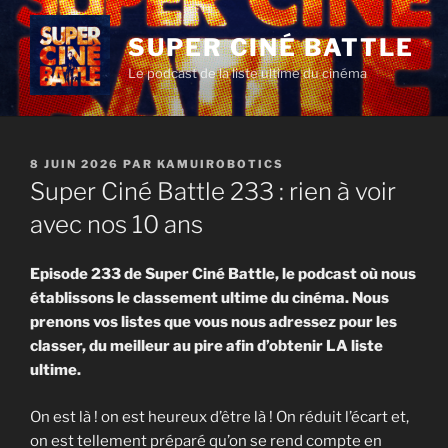
Aller
au
SUPER CINÉ BATTLE
contenu
Le podcast de la liste ultime du cinéma
principal
PUBLIÉ
8 JUIN 2026
PAR
KAMUIROBOTICS
LE
Super Ciné Battle 233 : rien à voir
avec nos 10 ans
Episode 233 de Super Ciné Battle, le podcast où nous
établissons le classement ultime du cinéma. Nous
prenons vos listes que vous nous adressez pour les
classer, du meilleur au pire afin d’obtenir LA liste
ultime.
On est là ! on est heureux d’être là ! On réduit l’écart et,
on est tellement préparé qu’on se rend compte en