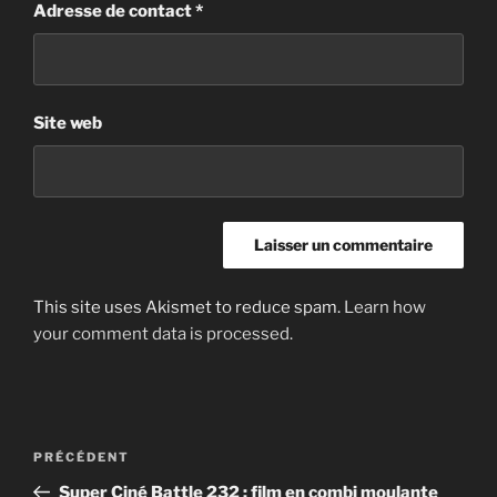
Adresse de contact
*
Site web
This site uses Akismet to reduce spam.
Learn how
your comment data is processed.
Post
Article
PRÉCÉDENT
navigation
précédent
Super Ciné Battle 232 : film en combi moulante