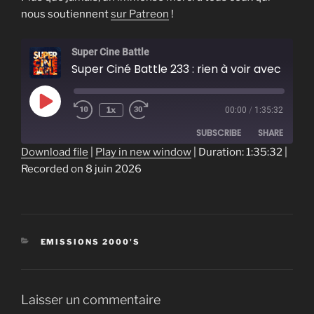
nous soutiennent
sur Patreon
!
Super Cine Battle
Super Ciné Battle 233 : rien à voir avec nos 10 ans
Play
1x
00:00
/
1:35:32
Episode
SUBSCRIBE
SHARE
Download file
|
Play in new window
|
Duration: 1:35:32
|
Recorded on 8 juin 2026
SHARE
RSS FEED
LINK
EMBED
CATÉGORIES
EMISSIONS 2000'S
Laisser un commentaire