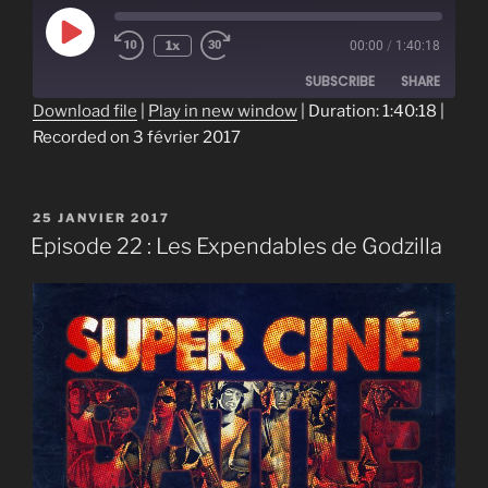
Play
1x
00:00
/
1:40:18
Episode
SUBSCRIBE
SHARE
Download file
|
Play in new window
|
Duration: 1:40:18
|
Recorded on 3 février 2017
SHARE
RSS FEED
LINK
PUBLIÉ
25 JANVIER 2017
EMBED
LE
Episode 22 : Les Expendables de Godzilla