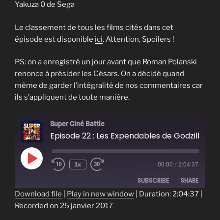
Yakuza 0 de Sega
Le classement de tous les films cités dans cet
épisode est disponible
ici
. Attention, Spoilers !
PS: on a enregistré un jour avant que Roman Polanski
renonce à présider les Césars. On a décidé quand
même de garder l’intégralité de nos commentaires car
ils s’appliquent de toute manière.
Super Ciné Battle
Episode 22 : Les Expendables de Godzilla
Play
1x
00:00
/
2:04:37
Episode
SUBSCRIBE
SHARE
Download file
|
Play in new window
|
Duration: 2:04:37
|
Recorded on 25 janvier 2017
SHARE
RSS FEED