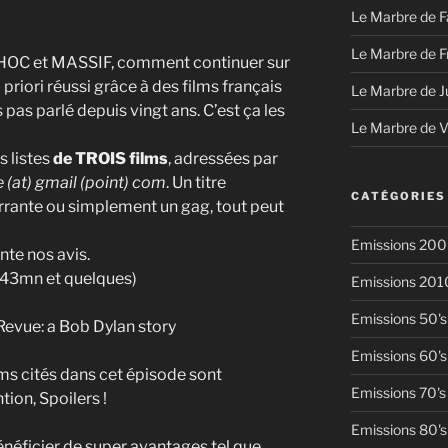
Le Marbre de F
Le Marbre de F
HOC et MASSIF, comment continuer sur
 priori réussi grâce à des films français
Le Marbre de J
pas parlé depuis vingt ans. C’est ça les
Le Marbre de 
 listes
de TROIS films
, adressées par
 (at) gmail (point) com
. Un titre
CATÉGORIES
rante ou simplement un gag, tout peut
Emissions 200
nte nos avis.
43mn et quelques)
Emissions 201
Emissions 50's
 Revue: a Bob Dylan story
Emissions 60's
lms cités dans cet épisode sont
Emissions 70's
tion, Spoilers !
Emissions 80's
énéficier de super avantages tel que