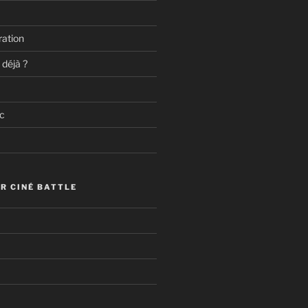
ation
 déjà ?
c
R CINÉ BATTLE