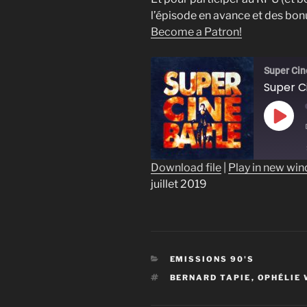
l’épisode en avance et des bon
Become a Patron!
Super Cin
Play
Epis
Download file
|
Play in new wi
juillet 2019
SHARE
RSS FEED
LINK
EMBED
CATÉGORIES
EMISSIONS 90'S
ÉTIQUETTES
BERNARD TAPIE
,
OPHÉLIE