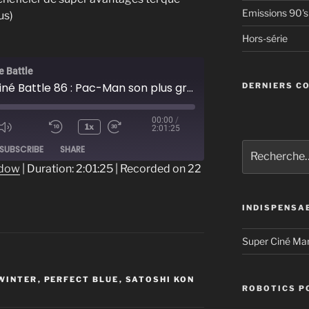
Emissions 90's
us)
Hors-série
e Battle
Super Ciné Battle 86 : Pac-Man son plus grand fait d'armes
DERNIERS C
00:00
/
1x
2:01:25
ode
Recherche
SUBSCRIBE
SHARE
pour
ndow
|
Duration: 2:01:25
|
Recorded on 22
:
INDISPENSA
Super Ciné Ma
 WINTER
,
PERFECT BLUE
,
SATOSHI KON
ROBOTICS P