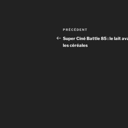
Post
Article
PRÉCÉDENT
navigation
précédent
Super Ciné Battle 85 : le lait a
les céréales