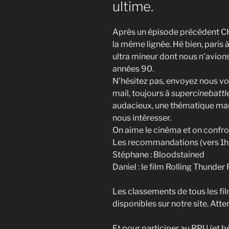
ultime.
Après un épisode précédent C
la même lignée. Hé bien, paris à
ultra mineur dont nous n’avions 
années 90.
N’hésitez pas, envoyez nous vos
mail, toujours à
supercinebattle
audacieux, une thématique mar
nous intéresser.
On aime le cinéma et on confro
Les recommandations (vers 1h
Stéphane : Bloodstained
Daniel : le film Rolling Thunder
Les classements de tous les fi
disponibles sur notre site. Atten
Et pour participer au RPU (et b