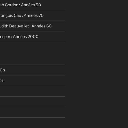
ab Gordon : Années 90
rançois Cau : Années 70
udith Beauvallet : Années 60
Vesper : Années 2000
0's
0's