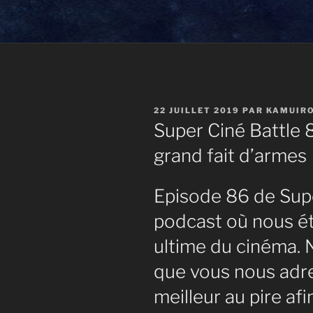
PUBLIÉ
22 JUILLET 2019
PAR
KAMUIR
LE
Super Ciné Battle 
grand fait d’armes
Episode 86 de Supe
podcast où nous ét
ultime du cinéma. 
que vous nous adre
meilleur au pire afi