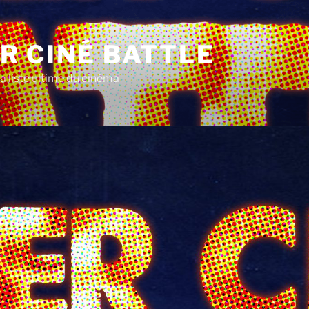
R CINÉ BATTLE
a liste ultime du cinéma