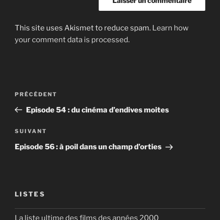
This site uses Akismet to reduce spam.
Learn how
your comment data is processed.
Post
Article
PRÉCÉDENT
navigation
précédent
Episode 54 : du cinéma d’endives moites
Article
SUIVANT
suivant
Episode 56 : à poil dans un champ d’orties
LISTES
La liste ultime des films des années 2000