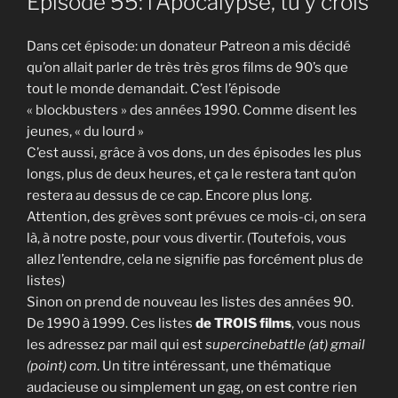
Episode 55: l’Apocalypse, tu y crois
Dans cet épisode: un donateur Patreon a mis décidé
qu’on allait parler de très très gros films de 90’s que
tout le monde demandait. C’est l’épisode
« blockbusters » des années 1990. Comme disent les
jeunes, « du lourd »
C’est aussi, grâce à vos dons, un des épisodes les plus
longs, plus de deux heures, et ça le restera tant qu’on
restera au dessus de ce cap. Encore plus long.
Attention, des grèves sont prévues ce mois-ci, on sera
là, à notre poste, pour vous divertir. (Toutefois, vous
allez l’entendre, cela ne signifie pas forcément plus de
listes)
Sinon on prend de nouveau les listes des années 90.
De 1990 à 1999. Ces listes
de TROIS films
, vous nous
les adressez par mail qui est
supercinebattle (at) gmail
(point) com
. Un titre intéressant, une thématique
audacieuse ou simplement un gag, on est contre rien