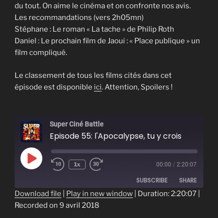
du tout. On aime le cinéma et on confronte nos avis.
Les recommandations (vers 2h05mn)
Stéphane : Le roman « La tache » de Philip Roth
Daniel : Le prochain film de Jaoui : « Place publique » un
film compliqué.
Le classement de tous les films cités dans cet
épisode est disponible
ici
. Attention, Spoilers !
Super Ciné Battle
Episode 55: l'Apocalypse, tu y crois
Play
1x
00:00
/
2:20:07
Episode
SUBSCRIBE
SHARE
Download file
|
Play in new window
|
Duration: 2:20:07
|
Recorded on 9 avril 2018
SHARE
RSS FEED