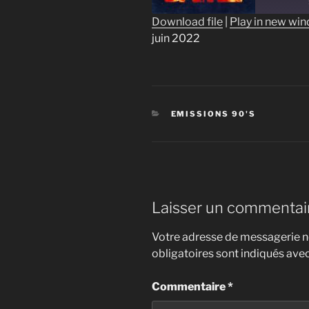
Download file
|
Play in new wi
juin 2022
SHARE
RSS FEED
LINK
EMBED
CATÉGORIES
EMISSIONS 90'S
Laisser un commentai
Votre adresse de messagerie ne
obligatoires sont indiqués ave
Commentaire
*