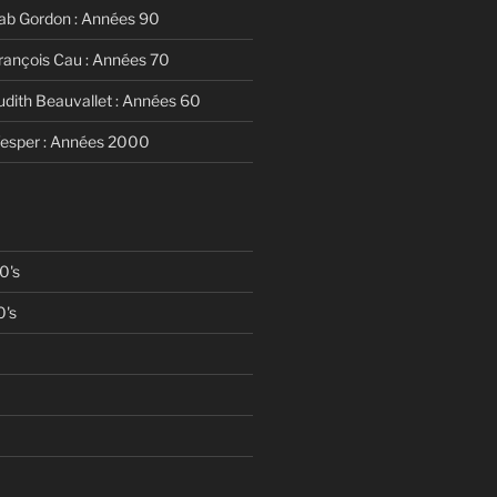
ab Gordon : Années 90
rançois Cau : Années 70
udith Beauvallet : Années 60
Vesper : Années 2000
0's
0's