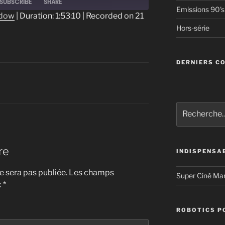
SUBSCRIBE
SHARE
Emissions 90's
ndow
|
Duration: 1:53:10
|
Recorded on 21
Hors-série
DERNIERS C
Recherche
pour
:
re
INDISPENSA
 sera pas publiée.
Les champs
Super Ciné Ma
c
*
ROBOTICS P