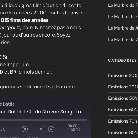
philie, du gros film d’action direct to
Le Marbre de F
ma des années 2000. Tout est dans le
Le Marbre de F
OIS flms des années
ail (point) com
. N’hésitez pas à nous
Le Marbre de J
 jour ou d’autres encore. Soyez
Le Marbre de 
rien.
35)
CATÉGORIES
Dune Imperium
OD et BR le mois dernier.
Emissions 200
ui nous soutiennent sur Patreon !
Emissions 201
Emissions 50's
e Battle
Emissions 60's
Super Ciné Battle 173 : de Steven Seagal à James Gray
Emissions 70's
00:00
/
1x
1:53:10
Emissions 80's
ode