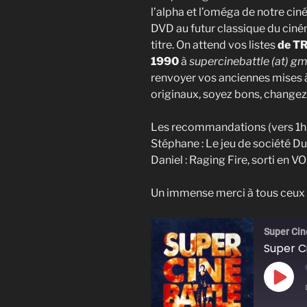
l’alpha et l’oméga de notre ciné
DVD au futur classique du ciné
titre. On attend vos listes
de TR
1990
à
supercinebattle (at) gm
renvoyer vos anciennes mises à
originaux, soyez bons, changez 
Les recommandations (vers 1h
Stéphane : Le jeu de société 
Daniel : Raging Fire, sorti en V
Un immense merci à tous ceux q
Super Cin
Play
Epis