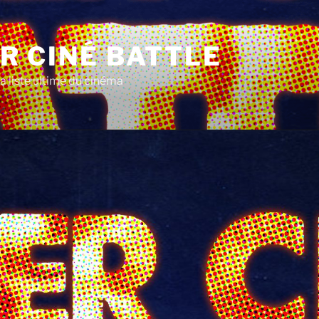
R CINÉ BATTLE
a liste ultime du cinéma