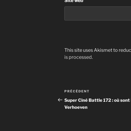
Site web
This site uses Akismet to red
is processed.
Post
Article
PRÉCÉDENT
navigation
précédent
Super Ciné Battle 172 : où sont 
Verhoeven