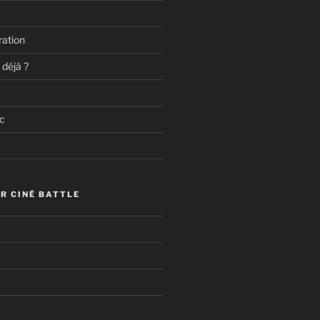
ation
 déjà ?
c
R CINÉ BATTLE