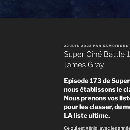
PUBLIÉ
22 JUIN 2022
PAR
KAMUIROBO
LE
Super Ciné Battle 1
James Gray
Episode 173 de Super 
nous établissons le c
Nous prenons vos lis
pour les classer, du me
LA liste ultime.
Ce qui est génial avec les anné