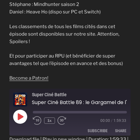
Stéphane : Mindhunter saison 2
Daniel : Heave Ho (dispo sur PC et Switch)
Les classements de tous les films cités dans cet
épisode sont disponibles sur notre site. Attention,
Spoilers !
Et pour participer au RPU (et bénéficier de super
avantages tel que l’épisode en avance et des bonus)
Become a Patron!
Super Ciné Battle
Super Ciné Battle 89 : le Gargamel de l'histoire
Play
1x
00:00
/
1:59:33
Episode
SUBSCRIBE
SHARE
Download file
|
Play in new window
|
Duration: 1:59:33
|