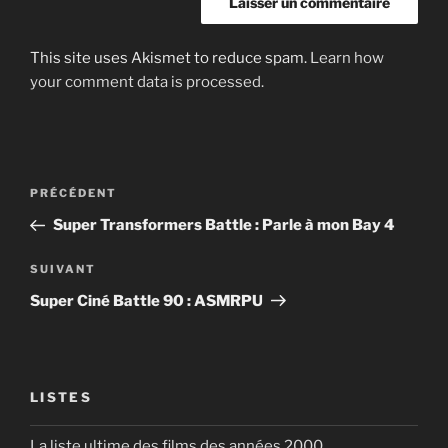
This site uses Akismet to reduce spam.
Learn how
your comment data is processed.
Post
Article
PRÉCÉDENT
navigation
précédent
Super Transformers Battle : Parle à mon Bay 4
Article
SUIVANT
suivant
Super Ciné Battle 90 : ASMRPU
LISTES
La liste ultime des films des années 2000