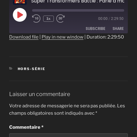
Super Transformers Battle : Parle à mon Bay 2
Play
1x
00:00
/
2:29:50
Episode
SUBSCRIBE
SHARE
Download file
|
Play in new window
|
Duration: 2:29:50
SHARE
RSS FEED
LINK
CATÉGORIES
HORS-SÉRIE
EMBED
Laisser un commentaire
Votre adresse de messagerie ne sera pas publiée.
Les
champs obligatoires sont indiqués avec
*
Commentaire
*