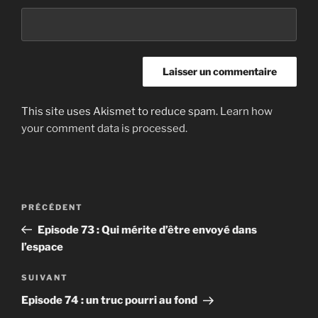
This site uses Akismet to reduce spam.
Learn how
your comment data is processed.
Post
Article
PRÉCÉDENT
navigation
précédent
Episode 73 : Qui mérite d’être envoyé dans
l’espace
Article
SUIVANT
suivant
Episode 74 : un truc pourri au fond