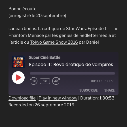
Bonne écoute.
(enregistré le 20 septembre)
cadeau bonus:
La critique de Star Wars: Episode 1 – The
Phantom Menace
par les génies de Redlettermedia et
l’article du
Tokyo Game Show 2016
par Daniel
Super Ciné Battle
Episode 11 : Rêve érotique de vampires
Play
1x
00:00
/
1:30:53
Episode
SUBSCRIBE
SHARE
Download file
|
Play in new window
|
Duration: 1:30:53
|
Recorded on 26 septembre 2016
SHARE
RSS FEED
LINK