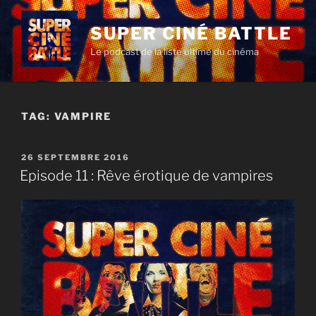
Aller
au
SUPER CINÉ BATTLE
contenu
Le podcast de la liste ultime du cinéma
principal
TAG:
VAMPIRE
PUBLIÉ
26 SEPTEMBRE 2016
LE
Episode 11 : Rêve érotique de vampires