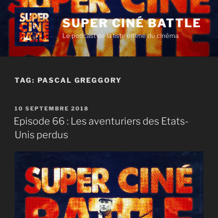
Aller
au
SUPER CINÉ BATTLE
contenu
Le podcast de la liste ultime du cinéma
principal
TAG:
PASCAL GREGGORY
PUBLIÉ
10 SEPTEMBRE 2018
LE
Episode 66 : Les aventuriers des Etats-
Unis perdus