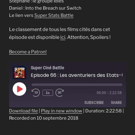
Stéphane : le groupe Idles
Daniel : Into the Breach sur Switch
Le lien vers
Super Stats Battle
Le classement de tous les films cités dans cet
épisode est disponible
ici
. Attention, Spoilers !
Become a Patron!
Super Ciné Battle
Episode 66 : Les aventuriers des Etats-Unis perdus
Play
1x
00:00
/
2:22:58
Episode
SUBSCRIBE
SHARE
Download file
|
Play in new window
|
Duration: 2:22:58
|
Recorded on 10 septembre 2018
SHARE
RSS FEED
LINK