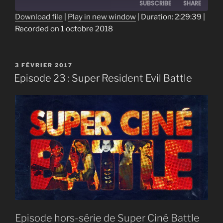
SUBSCRIBE
SHARE
Download file
|
Play in new window
|
Duration: 2:29:39
|
Recorded on 1 octobre 2018
SHARE
RSS FEED
LINK
PUBLIÉ
3 FÉVRIER 2017
EMBED
LE
Episode 23 : Super Resident Evil Battle
Episode hors-série de Super Ciné Battle