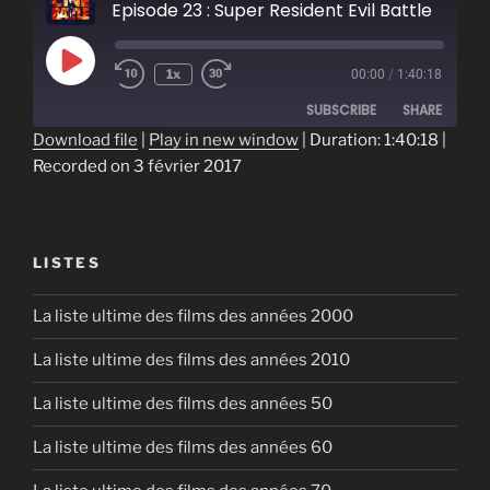
Episode 23 : Super Resident Evil Battle
Play
1x
00:00
/
1:40:18
Episode
SUBSCRIBE
SHARE
Download file
|
Play in new window
|
Duration: 1:40:18
|
Recorded on 3 février 2017
SHARE
RSS FEED
LINK
EMBED
LISTES
La liste ultime des films des années 2000
La liste ultime des films des années 2010
La liste ultime des films des années 50
La liste ultime des films des années 60