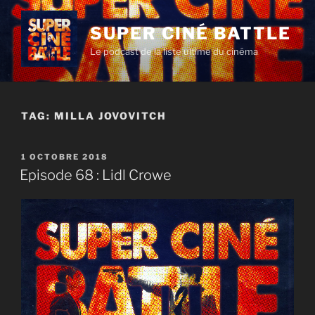
Aller
au
SUPER CINÉ BATTLE
contenu
Le podcast de la liste ultime du cinéma
principal
TAG:
MILLA JOVOVITCH
PUBLIÉ
1 OCTOBRE 2018
LE
Episode 68 : Lidl Crowe