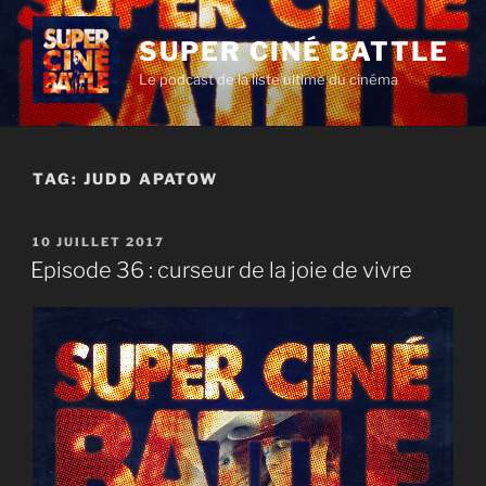
Aller
au
SUPER CINÉ BATTLE
contenu
Le podcast de la liste ultime du cinéma
principal
TAG:
JUDD APATOW
PUBLIÉ
10 JUILLET 2017
LE
Episode 36 : curseur de la joie de vivre