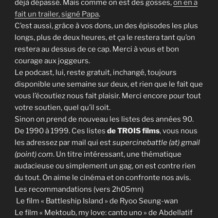
déjà dépassé. Mais comme on est des gosses,
on en a
fait un trailer, signé Papa
.
C’est aussi, grâce à vos dons, un des épisodes les plus
longs, plus de deux heures, et ça le restera tant qu’on
restera au dessus de ce cap. Merci à vous et bon
courage aux joggeurs.
Le podcast, lui, reste gratuit, inchangé, toujours
disponible une semaine sur deux, et rien que le fait que
vous l’écoutiez nous fait plaisir. Merci encore pour tout
votre soutien, quel qu’il soit.
Sinon on prend de nouveau les listes des années 90.
De 1990 à 1999. Ces listes
de TROIS films
, vous nous
les adressez par mail qui est
supercinebattle (at) gmail
(point) com
. Un titre intéressant, une thématique
audacieuse ou simplement un gag, on est contre rien
du tout. On aime le cinéma et on confronte nos avis.
Les recommandations (vers 2h05mn)
Le film « Battleship Island » de Ryoo Seung-wan
Le film « Mektoub, my love: canto uno » de Abdellatif