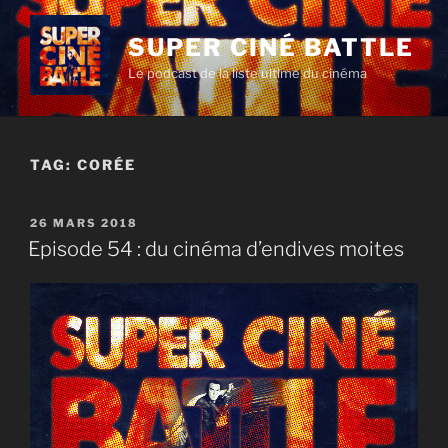
Aller
au
SUPER CINÉ BATTLE
contenu
Le podcast de la liste ultime du cinéma
principal
TAG:
CORÉE
PUBLIÉ
26 MARS 2018
LE
Episode 54 : du cinéma d’endives moites