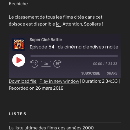
Kechiche
Le classement de tous les films cités dans cet
épisode est disponible
ici
. Attention, Spoilers !
Super Ciné Battle
Episode 54 : du cinéma d'endives moites
Play
1x
00:00
/
2:34:33
Episode
SUBSCRIBE
SHARE
Download file
|
Play in new window
|
Duration: 2:34:33
|
Recorded on 26 mars 2018
SHARE
RSS FEED
LINK
EMBED
LISTES
La liste ultime des films des années 2000