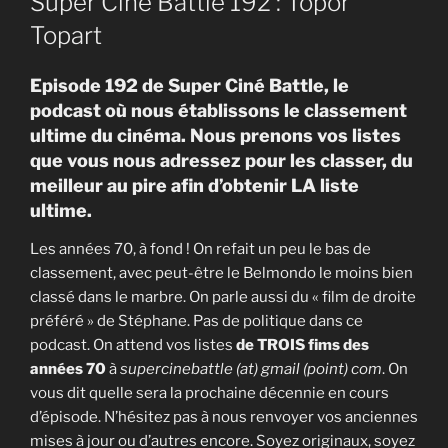
Super Ciné Battle 192 : Topor
Topart
E
p
i
s
o
d
e
1
9
2
d
e
S
u
p
e
r
C
i
n
é
B
a
t
t
l
e
,
l
e
p
o
d
c
a
s
t
o
ù
n
o
u
s
é
t
a
b
l
i
s
s
o
n
s
l
e
c
l
a
s
s
e
m
e
n
t
u
l
t
i
m
e
d
u
c
i
n
é
m
a
.
N
o
u
s
p
r
e
n
o
n
s
v
o
s
l
i
s
t
e
s
q
u
e
v
o
u
s
n
o
u
s
a
d
r
e
s
s
e
z
p
o
u
r
l
e
s
c
l
a
s
s
e
r
,
d
u
m
e
i
l
l
e
u
r
a
u
p
i
r
e
a
f
n
d
’
o
b
t
e
n
i
r
L
A
l
i
s
t
e
u
l
t
i
m
e
.
Les années 70, à fond ! On refait un peu le bas de
classement, avec peut-être le Belmondo le moins bien
classé dans le marbre. On parle aussi du « film de droite
préféré » de Stéphane. Pas de politique dans ce
podcast. On attend vos listes
de TROIS fims des
années 70
à
supercinebattle (at) gmail (point) com
. On
vous dit quelle sera la prochaine décennie en cours
d’épisode. N’hésitez pas à nous renvoyer vos anciennes
mises à jour ou d’autres encore. Soyez originaux, soyez