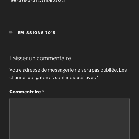
Recorded on 15 mai 2023
SHARE
RSS FEED
LINK
EMBED
CATÉGORIES
EMISSIONS 70'S
Laisser un commentaire
Votre adresse de messagerie ne sera pas publiée.
Les
champs obligatoires sont indiqués avec
*
Commentaire
*