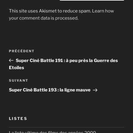
This site uses Akismet to reduce spam.
Learn how
your comment data is processed.
Post
Article
PRÉCÉDENT
navigation
précédent
Super Ciné Battle 191 : à peu près la Guerre des
Etoiles
Article
SUIVANT
suivant
Super Ciné Battle 193 : la ligne mauve
LISTES