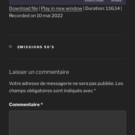
SUBSCRIBE
SHARE
Download file
|
Play in new window
|
Duration: 1:16:14
|
Recorded on 10 mai 2022
SHARE
RSS FEED
LINK
EMBED
CATÉGORIES
EMISSIONS 50'S
Laisser un commentaire
Votre adresse de messagerie ne sera pas publiée.
Les
champs obligatoires sont indiqués avec
*
Commentaire
*