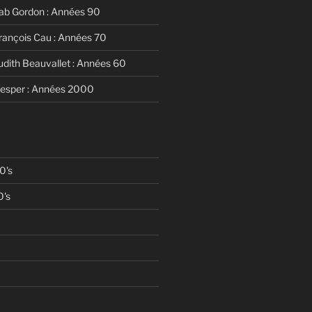
ab Gordon : Années 90
rançois Cau : Années 70
udith Beauvallet : Années 60
Vesper : Années 2000
0's
0's