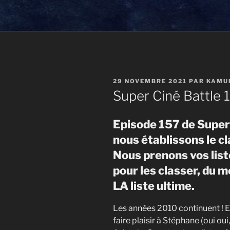
PUBLIÉ
29 NOVEMBRE 2021
PAR
KAMU
LE
Super Ciné Battle 1
Episode 157 de Super 
nous établissons le c
Nous prenons vos lis
pour les classer, du me
LA liste ultime.
Les années 2010 continuent ! Et 
faire plaisir à Stéphane (oui ou