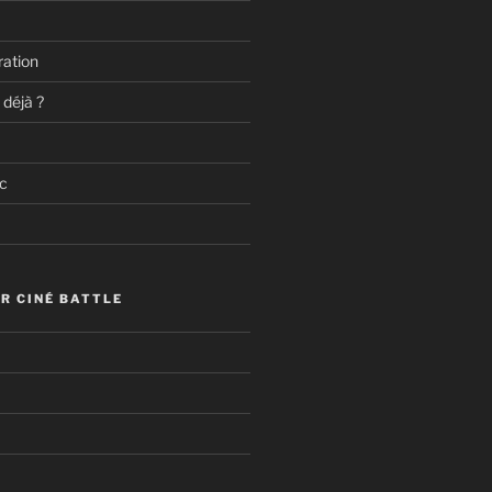
ation
 déjà ?
c
R CINÉ BATTLE