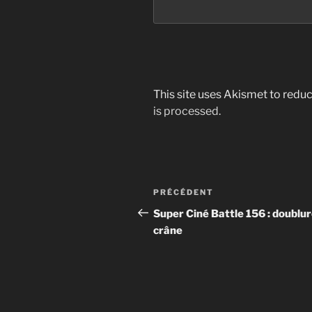
This site uses Akismet to red
is processed.
Post
Article
PRÉCÉDENT
navigation
précédent
Super Ciné Battle 156 : doublu
crâne