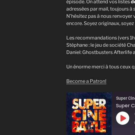
épisode. On attend vos listes
de
adressées par mail, toujours à
N’hésitez pas à nous renvoyer 
encore. Soyez originaux, soyez
Les recommandations (vers 1h
Stéphane : le jeu de société C
Daniel: Ghostbusters Afterlife
Un énorme merci à tous ceux qu
Become a Patron!
Super Cin
Super Ci
Play
Epis