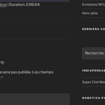
ndow
|
Duration: 2:06:04
Emissions 90's
Hors-série
DERNIERS C
Recherche
pour
:
re
INDISPENSA
 sera pas publiée.
Les champs
c
*
Super Ciné Ma
ROBOTICS P