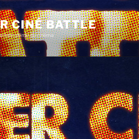
R CINÉ BATTLE
a liste ultime du cinéma