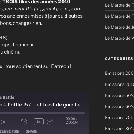
 TROIS films des années 2010
,
Le Marbre de F
supercinebattle (at) gmail (point) com
.
vos anciennes mises à jour ou d’autres
Le Marbre de F
 bons, changez rien.
Le Marbre de J
48).
Le Marbre de 
hamps d’honneur
 au cinéma
CATÉGORIES
i nous soutiennent sur Patreon !
Emissions 200
Emissions 201
Emissions 50's
e Battle
né Battle 157 : Jet Li est de gauche
Emissions 60's
Emissions 70's
00:00
/
1x
2:06:04
ode
Emissions 80's
SUBSCRIBE
SHARE