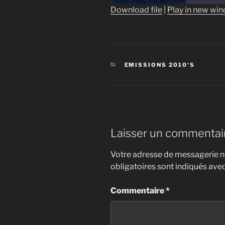
Download file
|
Play in new wi
SHARE
RSS FEED
LINK
EMBED
CATÉGORIES
EMISSIONS 2010'S
Laisser un commentai
Votre adresse de messagerie ne
obligatoires sont indiqués ave
Commentaire
*