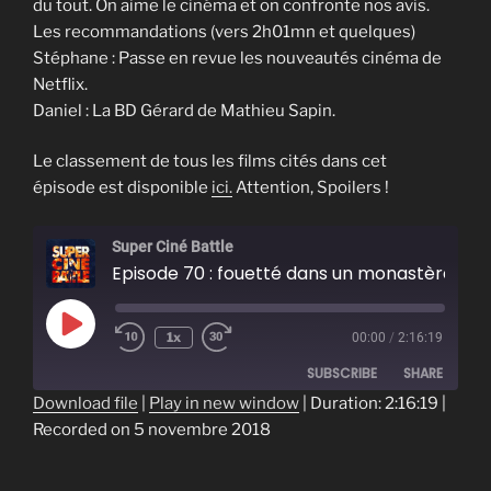
du tout. On aime le cinéma et on confronte nos avis.
Les recommandations (vers 2h01mn et quelques)
Stéphane : Passe en revue les nouveautés cinéma de
Netflix.
Daniel : La BD Gérard de Mathieu Sapin.
Le classement de tous les films cités dans cet
épisode est disponible
ici.
Attention, Spoilers !
Super Ciné Battle
Episode 70 : fouetté dans un monastère
Play
1x
00:00
/
2:16:19
Episode
SUBSCRIBE
SHARE
Download file
|
Play in new window
|
Duration: 2:16:19
|
Recorded on 5 novembre 2018
SHARE
RSS FEED
LINK