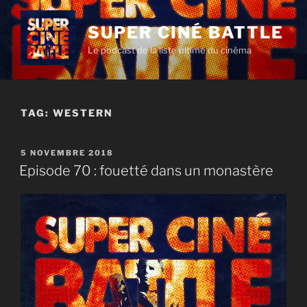
Aller
au
SUPER CINÉ BATTLE
contenu
Le podcast de la liste ultime du cinéma
principal
TAG:
WESTERN
PUBLIÉ
5 NOVEMBRE 2018
LE
Episode 70 : fouetté dans un monastère