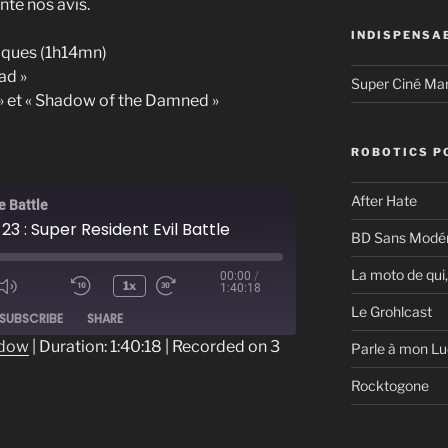
nte nos avis.
INDISPENSA
ques (1h14mn)
ad »
Super Ciné Ma
n » et « Shadow of the Damned »
ROBOTICS P
After Hate
e Battle
23 : Super Resident Evil Battle
BD Sans Modér
La moto de qui,
00:00
/
1x
1:40:18
ode
Le Grohlcast
SUBSCRIBE
SHARE
ndow
|
Duration: 1:40:18
|
Recorded on 3
Parle à mon Lu
Rocktogone