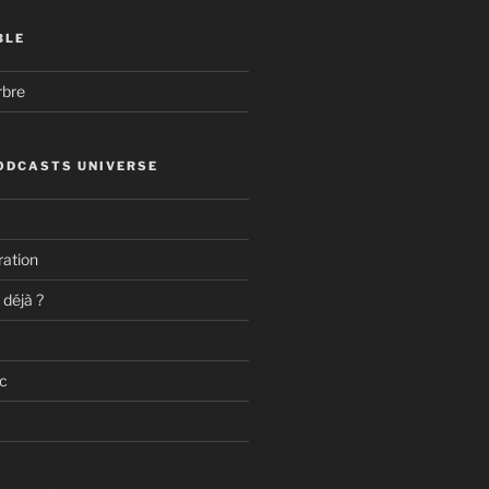
BLE
rbre
ODCASTS UNIVERSE
ation
 déjà ?
c