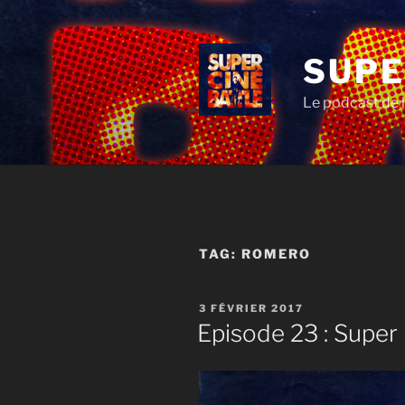
Aller
au
contenu
SUPE
principal
Le podcast de l
TAG:
ROMERO
PUBLIÉ
3 FÉVRIER 2017
LE
Episode 23 : Super 