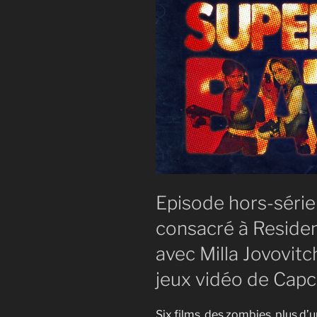
Episode hors-série
consacré à Resident 
avec Milla Jovovitc
jeux vidéo de Cap
Six films, des zombies, plus d’u