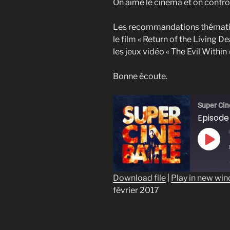
On aime le cinéma et on confro
Les recommandations thémati
le film « Return of the Living De
les jeux vidéo « The Evil Withi
Bonne écoute.
Super Cin
Episode 
Play
Epis
Download file
|
Play in new wi
février 2017
SHARE
RSS FEED
LINK