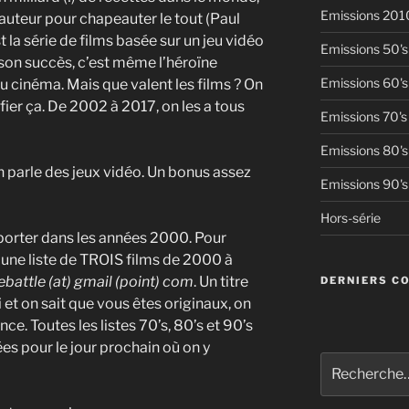
Emissions 201
 auteur pour chapeauter le tout (Paul
 la série de films basée sur un jeu vidéo
Emissions 50's
r son succès, c’est même l’héroïne
Emissions 60's
u cinéma. Mais que valent les films ? On
fier ça. De 2002 à 2017, on les a tous
Emissions 70's
Emissions 80's
 parle des jeux vidéo. Un bonus assez
Emissions 90's
Hors-série
porter dans les années 2000. Pour
r une liste de TROIS films de 2000 à
battle (at) gmail (point) com
. Un titre
DERNIERS C
i et on sait que vous êtes originaux, on
e. Toutes les listes 70’s, 80’s et 90’s
 pour le jour prochain où on y
Recherche
pour
: