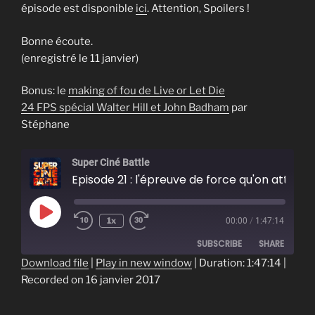
épisode est disponible
ici
. Attention, Spoilers !
Bonne écoute.
(enregistré le 11 janvier)
Bonus: le
making of fou de Live or Let Die
24 FPS spécial Walter Hill et John Badham
par
Stéphane
Super Ciné Battle
Episode 21 : l'épreuve de force qu'on att
Play
1x
00:00
/
1:47:14
Episode
SUBSCRIBE
SHARE
Download file
|
Play in new window
|
Duration: 1:47:14
|
Recorded on 16 janvier 2017
SHARE
RSS FEED
LINK