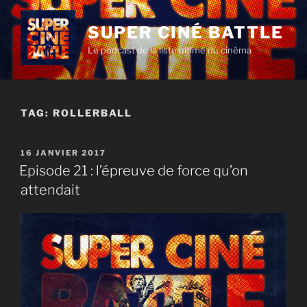
Aller
au
SUPER CINÉ BATTLE
contenu
Le podcast de la liste ultime du cinéma
principal
TAG:
ROLLERBALL
PUBLIÉ
16 JANVIER 2017
LE
Episode 21 : l’épreuve de force qu’on
attendait