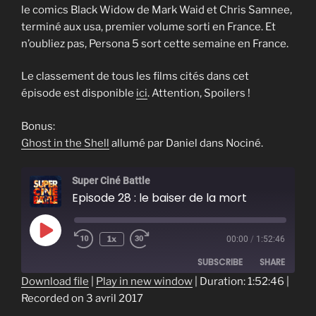
le comics Black Widow de Mark Waid et Chris Samnee,
terminé aux usa, premier volume sorti en France. Et
n’oubliez pas, Persona 5 sort cette semaine en France.
Le classement de tous les films cités dans cet
épisode est disponible
ici
. Attention, Spoilers !
Bonus:
Ghost in the Shell
allumé par Daniel dans Nociné.
Super Ciné Battle
Episode 28 : le baiser de la mort
Play
1x
00:00
/
1:52:46
Episode
SUBSCRIBE
SHARE
Download file
|
Play in new window
|
Duration: 1:52:46
|
Recorded on 3 avril 2017
SHARE
RSS FEED