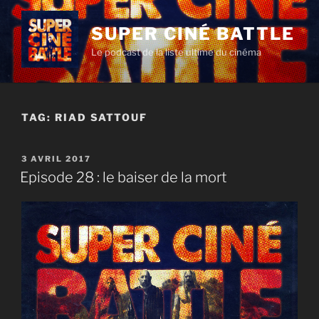
Aller
au
SUPER CINÉ BATTLE
contenu
Le podcast de la liste ultime du cinéma
principal
TAG:
RIAD SATTOUF
PUBLIÉ
3 AVRIL 2017
LE
Episode 28 : le baiser de la mort