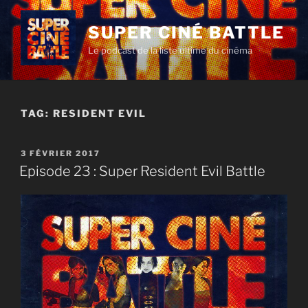
Aller
au
SUPER CINÉ BATTLE
contenu
Le podcast de la liste ultime du cinéma
principal
TAG:
RESIDENT EVIL
PUBLIÉ
3 FÉVRIER 2017
LE
Episode 23 : Super Resident Evil Battle