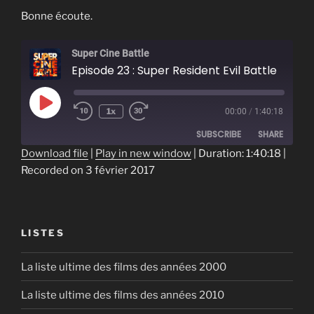
Bonne écoute.
Super Cine Battle
Episode 23 : Super Resident Evil Battle
Play
1x
00:00
/
1:40:18
Episode
SUBSCRIBE
SHARE
Download file
|
Play in new window
|
Duration: 1:40:18
|
Recorded on 3 février 2017
SHARE
RSS FEED
LINK
EMBED
LISTES
La liste ultime des films des années 2000
La liste ultime des films des années 2010