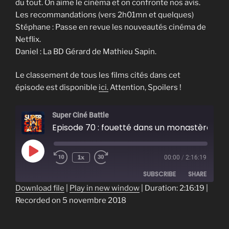
du tout. On aime le cinéma et on confronte nos avis.
Les recommandations (vers 2h01mn et quelques)
Stéphane : Passe en revue les nouveautés cinéma de
Netflix.
Daniel : La BD Gérard de Mathieu Sapin.
Le classement de tous les films cités dans cet
épisode est disponible
ici.
Attention, Spoilers !
Super Ciné Battle
Episode 70 : fouetté dans un monastère
Play
1x
00:00
/
2:16:19
Episode
SUBSCRIBE
SHARE
Download file
|
Play in new window
|
Duration: 2:16:19
|
Recorded on 5 novembre 2018
SHARE
RSS FEED
LINK