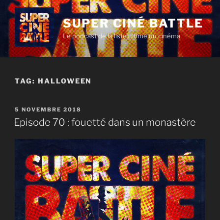
Aller
au
SUPER CINÉ BATTLE
contenu
Le podcast de la liste ultime du cinéma
principal
TAG:
HALLOWEEN
PUBLIÉ
5 NOVEMBRE 2018
LE
Episode 70 : fouetté dans un monastère