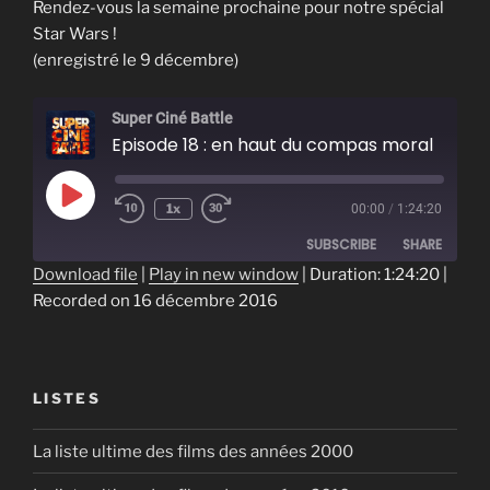
Rendez-vous la semaine prochaine pour notre spécial
Star Wars !
(enregistré le 9 décembre)
Super Ciné Battle
Episode 18 : en haut du compas moral
Play
1x
00:00
/
1:24:20
Episode
SUBSCRIBE
SHARE
Download file
|
Play in new window
|
Duration: 1:24:20
|
Recorded on 16 décembre 2016
SHARE
RSS FEED
LINK
EMBED
LISTES
La liste ultime des films des années 2000