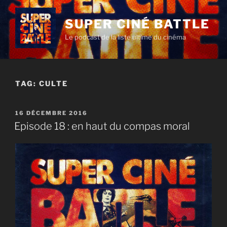
Aller
au
SUPER CINÉ BATTLE
contenu
Le podcast de la liste ultime du cinéma
principal
TAG:
CULTE
PUBLIÉ
16 DÉCEMBRE 2016
LE
Episode 18 : en haut du compas moral