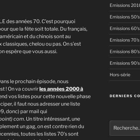
Emissions 201
Emissions 50's
LE des années 70. C’est pourquoi
Emissions 60's
our que la fête soit totale. Du français,
’américain et du chinois sont au
Emissions 70's
lassiques, chelou ou pas. On s’est
on espère que vous aussi.
Emissions 80's
Emissions 90's
Hors-série
ans le prochain épisode, nous
st ! On va couvrir
les années 2000 à
tend vos listes pour cette nouvelle phase
DERNIERS C
ciper, il faut nous adresser une liste
, donc) par mail qui
(point) com
. Un titre intéressant, une
Recherche
lement un gag, on est contre rien du
pour
ennies, toutes les listes 70’s sont
: