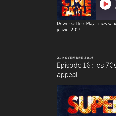
Play
Epis
Download file
|
Play in new wi
janvier 2017
SHARE
RSS FEED
LINK
EMBED
PUBLIÉ
21 NOVEMBRE 2016
LE
Episode 16 : les 70
appeal