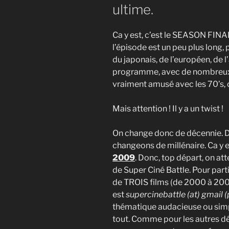
ultime.
Ca y est, c’est le SEASON FINA
l’épisode est un peu plus long, p
du japonais, de l’européen, de l
programme, avec de nombreux c
vraiment amusé avec les 70’s, 
Mais attention ! Il y a un twist !
On change donc de décennie. D
changeons de millénaire. Ca y e
2009
. Donc, top départ, on at
de Super Ciné Battle. Pour parti
de TROIS films (de 2000 à 2009
est
supercinebattle (at) gmail 
thématique audacieuse ou simp
tout. Comme pour les autres déc