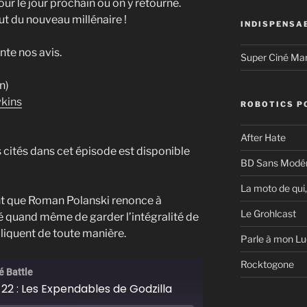
 le jour prochain où on y retourne.
ut du nouveau millénaire !
INDISPENSA
nte nos avis.
Super Ciné Ma
n)
kins
ROBOTICS P
After Hate
 cités dans cet épisode est disponible
BD Sans Modér
La moto de qui,
ant que Roman Polanski renonce à
Le Grohlcast
dé quand même de garder l’intégralité de
liquent de toute manière.
Parle à mon Lu
Rocktogone
é Battle
22 : Les Expendables de Godzilla