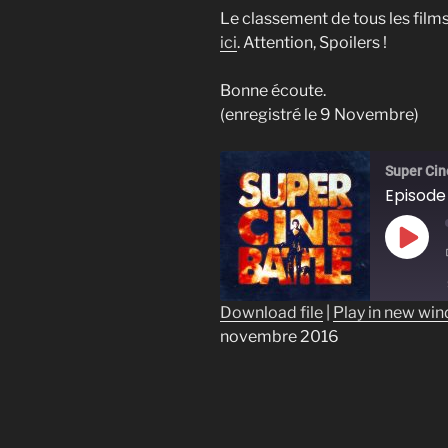
Le classement de tous les films
ici
. Attention, Spoilers !
Bonne écoute.
(enregistré le 9 Novembre)
Super Cin
Play
Epis
Download file
|
Play in new wi
novembre 2016
SHARE
RSS FEED
LINK
EMBED