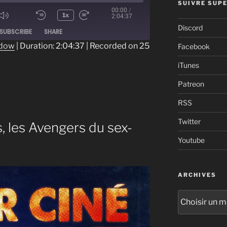
SUIVRE SUPE
00:00
/
1x
2:04:37
ode
Discord
SUBSCRIBE
SHARE
ndow
|
Duration: 2:04:37
|
Recorded on 25
Facebook
iTunes
Patreon
RSS
Twitter
s, les Avengers du sex-
Youtube
ARCHIVES
Archives