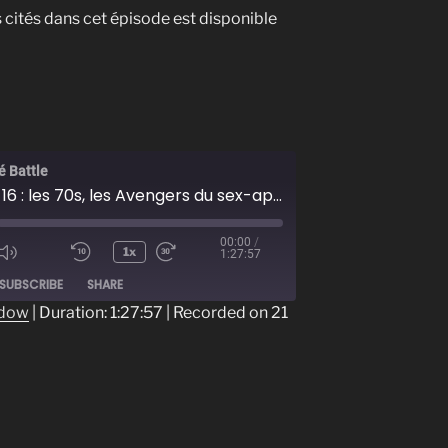
 cités dans cet épisode est disponible
é Battle
Episode 16 : les 70s, les Avengers du sex-appeal
00:00
/
1x
1:27:57
ode
SUBSCRIBE
SHARE
ndow
|
Duration: 1:27:57
|
Recorded on 21