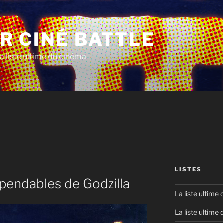
R CINÉ BATTLE
a liste ultime du cinéma
LISTES
xpendables de Godzilla
La liste ultime
La liste ultime