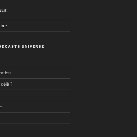
BLE
rbre
ODCASTS UNIVERSE
ation
 déjà ?
c