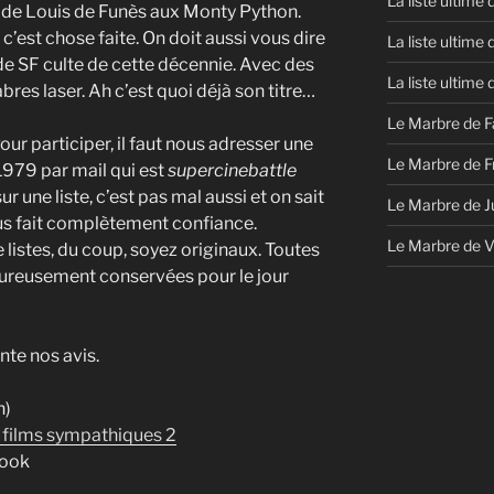
La liste ultime
a de Louis de Funès aux Monty Python.
c’est chose faite. On doit aussi vous dire
La liste ultime
 de SF culte de cette décennie. Avec des
La liste ultime
bres laser. Ah c’est quoi déjà son titre…
Le Marbre de F
Pour participer, il faut nous adresser une
Le Marbre de F
1979 par mail qui est
supercinebattle
 sur une liste, c’est pas mal aussi et on sait
Le Marbre de J
us fait complètement confiance.
Le Marbre de 
 listes, du coup, soyez originaux. Toutes
moureusement conservées pour le jour
nte nos avis.
n)
s films sympathiques 2
wook