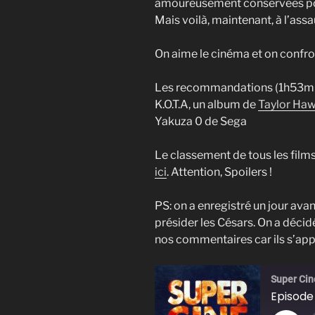
amoureusement conservées pour
Mais voilà, maintenant, à l’assa
On aime le cinéma et on confro
Les recommandations (1h53m
K.O.T.A, un album de
Taylor Haw
Yakuza 0 de Sega
Le classement de tous les films
ici
. Attention, Spoilers !
PS: on a enregistré un jour av
présider les Césars. On a déci
nos commentaires car ils s’app
Super Cin
Episode 