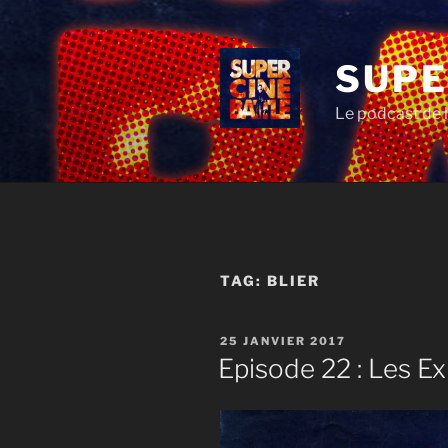
Aller
au
contenu
SUPE
principal
Le podcast de l
TAG:
BLIER
PUBLIÉ
25 JANVIER 2017
LE
Episode 22 : Les E